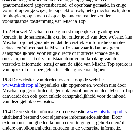
geautomatiseerd gegevensbestand, of openbaar gemaakt, in enige
vorm of op enige wijze, hetzij elektronisch, hetzij mechanisch, door
fotokopieën, opnamen of op enige andere manier, zonder
voorafgaande toestemming van Mischa Top.
15.2
Hoewel Mischa Top de grootst mogelijke zorgvuldigheid
betracht in de samenstelling en het onderhoud van deze website, kan
Mischa Top niet garanderen dat de verstrekte informatie compleet,
actueel en/of accuraat is. Mischa Top aanvaardt dan ook geen
aansprakelijkheid voor enige directe of indirecte schade die is
ontstaan, ontstaat of zal ontstaan door gebruikmaking van de
verstrekte informatie, tenzij er aan de zijde van Mischa Top sprake is
van opzet of daarmee gelijk te stellen grove nalatigheid.
15.3
De websites van derden waarnaar op de website
www.mischatop.nl
hyperlinks zijn opgenomen, worden niet door
Mischa Top gecontroleerd, gemaakt en/of onderhouden. Mischa Top
aanvaardt dan ook geen enkele aansprakelijkheid voor de inhoud
van deze gelinkte websites.
15.4
De verstrekte informatie op de website
www.mischatop.nl
is
uitsluitend bestemd voor algemene informatiedoeleinden. Door
externe omstandigheden kunnen er vertragingen, gebreken en/of
andere onvolkomenheden optreden in de verstrekte informatie.