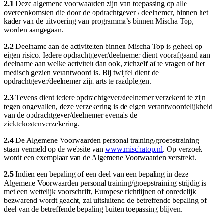
2.1
Deze algemene voorwaarden zijn van toepassing op alle
overeenkomsten die door de opdrachtgever / deelnemer, binnen het
kader van de uitvoering van programma’s binnen Mischa Top,
worden aangegaan.
2.2
Deelname aan de activiteiten binnen Mischa Top is geheel op
eigen risico. Iedere opdrachtgever/deelnemer dient voorafgaand aan
deelname aan welke activiteit dan ook, zichzelf af te vragen of het
medisch gezien verantwoord is. Bij twijfel dient de
opdrachtgever/deelnemer zijn arts te raadplegen.
2.3
Tevens dient iedere opdrachtgever/deelnemer verzekerd te zijn
tegen ongevallen, deze verzekering is de eigen verantwoordelijkheid
van de opdrachtgever/deelnemer evenals de
ziektekostenverzekering.
2.4
De Algemene Voorwaarden personal training/groepstraining
staan vermeld op de website van
www.mischatop.nl
. Op verzoek
wordt een exemplaar van de Algemene Voorwaarden verstrekt.
2.5
Indien een bepaling of een deel van een bepaling in deze
Algemene Voorwaarden personal training/groepstraining strijdig is
met een wettelijk voorschrift, Europese richtlijnen of onredelijk
bezwarend wordt geacht, zal uitsluitend de betreffende bepaling of
deel van de betreffende bepaling buiten toepassing blijven.