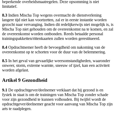
beperkende overheidsmaatregelen. Deze opsomming is niet
limitatief.
8.3
Indien Mischa Top wegens overmacht de dienstverlening
langere tijd niet kan voortzetten, zal er in eerste instantie worden
gezocht naar vervanging. Indien dit redelijkerwijs niet mogelijk is, is
Mischa Top niet gehouden om de overeenkomst na te komen, en zal
de overeenkomst worden ontbonden. Reeds betaalde personal
trainingspakketten/rittenkaarten zullen worden gerestitueerd.
8.4
Opdrachtnemer heeft de bevoegdheid om nakoming van de
overeenkomst op te schorten voor de duur van de belemmering.
8.5
In het geval van gevaarlijke weersomstandigheden, waaronder
onweer, storm, extreme warmte, sneeuw of ijzel, kan een activiteit
worden afgelast.
Artikel 9 Gezondheid
9.1
De opdrachtgever/deelnemer verklaart dat hij gezond is en
fysiek in staat is om de trainingen van Mischa Top zonder schade
voor zijn gezondheid te kunnen volhouden. Bij twijfel wordt de
opdrachtgever/deelnemer geacht voor aanvang van Mischa Top zijn
arts te raadplegen.