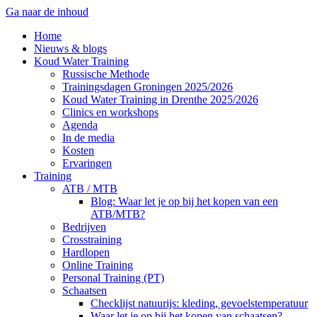
Ga naar de inhoud
Home
Nieuws & blogs
Koud Water Training
Russische Methode
Trainingsdagen Groningen 2025/2026
Koud Water Training in Drenthe 2025/2026
Clinics en workshops
Agenda
In de media
Kosten
Ervaringen
Training
ATB / MTB
Blog: Waar let je op bij het kopen van een
ATB/MTB?
Bedrijven
Crosstraining
Hardlopen
Online Training
Personal Training (PT)
Schaatsen
Checklijst natuurijs: kleding, gevoelstemperatuur
Waar let je op bij het kopen van schaatsen?