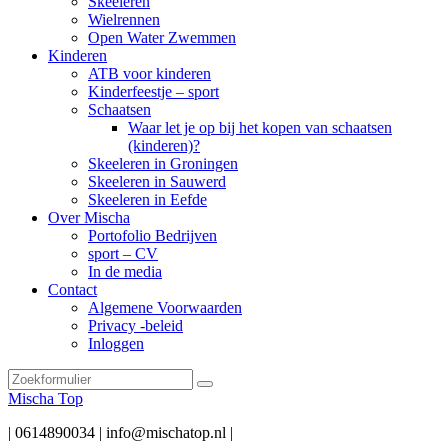
Skeeleren
Wielrennen
Open Water Zwemmen
Kinderen
ATB voor kinderen
Kinderfeestje – sport
Schaatsen
Waar let je op bij het kopen van schaatsen
(kinderen)?
Skeeleren in Groningen
Skeeleren in Sauwerd
Skeeleren in Eefde
Over Mischa
Portofolio Bedrijven
sport – CV
In de media
Contact
Algemene Voorwaarden
Privacy -beleid
Inloggen
Zoeken
Mischa Top
| 0614890034 | info@mischatop.nl |