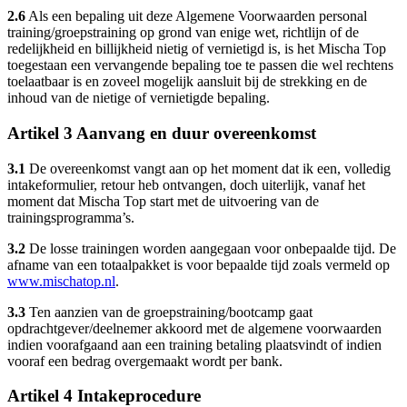
2.6
Als een bepaling uit deze Algemene Voorwaarden personal
training/groepstraining op grond van enige wet, richtlijn of de
redelijkheid en billijkheid nietig of vernietigd is, is het Mischa Top
toegestaan een vervangende bepaling toe te passen die wel rechtens
toelaatbaar is en zoveel mogelijk aansluit bij de strekking en de
inhoud van de nietige of vernietigde bepaling.
Artikel 3 Aanvang en duur overeenkomst
3.1
De overeenkomst vangt aan op het moment dat ik een, volledig
intakeformulier, retour heb ontvangen, doch uiterlijk, vanaf het
moment dat Mischa Top start met de uitvoering van de
trainingsprogramma’s.
3.2
De losse trainingen worden aangegaan voor onbepaalde tijd. De
afname van een totaalpakket is voor bepaalde tijd zoals vermeld op
www.mischatop.nl
.
3.3
Ten aanzien van de groepstraining/bootcamp gaat
opdrachtgever/deelnemer akkoord met de algemene voorwaarden
indien voorafgaand aan een training betaling plaatsvindt of indien
vooraf een bedrag overgemaakt wordt per bank.
Artikel 4 Intakeprocedure