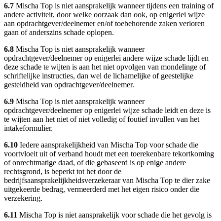
6.7
Mischa Top is niet aansprakelijk wanneer tijdens een training of
andere activiteit, door welke oorzaak dan ook, op enigerlei wijze
aan opdrachtgever/deelnemer en/of toebehorende zaken verloren
gaan of anderszins schade oplopen.
6.8
Mischa Top is niet aansprakelijk wanneer
opdrachtgever/deelnemer op enigerlei andere wijze schade lijdt en
deze schade te wijten is aan het niet opvolgen van mondelinge of
schriftelijke instructies, dan wel de lichamelijke of geestelijke
gesteldheid van opdrachtgever/deelnemer.
6.9
Mischa Top is niet aansprakelijk wanneer
opdrachtgever/deelnemer op enigerlei wijze schade leidt en deze is
te wijten aan het niet of niet volledig of foutief invullen van het
intakeformulier.
6.10
Iedere aansprakelijkheid van Mischa Top voor schade die
voortvloeit uit of verband houdt met een toerekenbare tekortkoming
of onrechtmatige daad, of die gebaseerd is op enige andere
rechtsgrond, is beperkt tot het door de
bedrijfsaansprakelijkheidsverzekeraar van Mischa Top te dier zake
uitgekeerde bedrag, vermeerderd met het eigen risico onder die
verzekering.
6.11
Mischa Top is niet aansprakelijk voor schade die het gevolg is