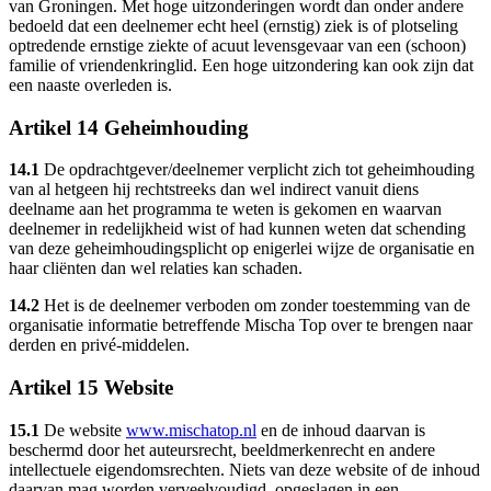
van Groningen. Met hoge uitzonderingen wordt dan onder andere
bedoeld dat een deelnemer echt heel (ernstig) ziek is of plotseling
optredende ernstige ziekte of acuut levensgevaar van een (schoon)
familie of vriendenkringlid. Een hoge uitzondering kan ook zijn dat
een naaste overleden is.
Artikel 14 Geheimhouding
14.1
De opdrachtgever/deelnemer verplicht zich tot geheimhouding
van al hetgeen hij rechtstreeks dan wel indirect vanuit diens
deelname aan het programma te weten is gekomen en waarvan
deelnemer in redelijkheid wist of had kunnen weten dat schending
van deze geheimhoudingsplicht op enigerlei wijze de organisatie en
haar cliënten dan wel relaties kan schaden.
14.2
Het is de deelnemer verboden om zonder toestemming van de
organisatie informatie betreffende Mischa Top over te brengen naar
derden en privé-middelen.
Artikel 15 Website
15.1
De website
www.mischatop.nl
en de inhoud daarvan is
beschermd door het auteursrecht, beeldmerkenrecht en andere
intellectuele eigendomsrechten. Niets van deze website of de inhoud
daarvan mag worden verveelvoudigd, opgeslagen in een