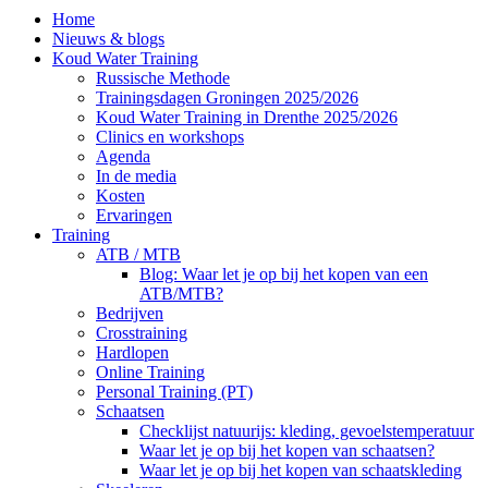
Home
Nieuws & blogs
Koud Water Training
Russische Methode
Trainingsdagen Groningen 2025/2026
Koud Water Training in Drenthe 2025/2026
Clinics en workshops
Agenda
In de media
Kosten
Ervaringen
Training
ATB / MTB
Blog: Waar let je op bij het kopen van een
ATB/MTB?
Bedrijven
Crosstraining
Hardlopen
Online Training
Personal Training (PT)
Schaatsen
Checklijst natuurijs: kleding, gevoelstemperatuur
Waar let je op bij het kopen van schaatsen?
Waar let je op bij het kopen van schaatskleding