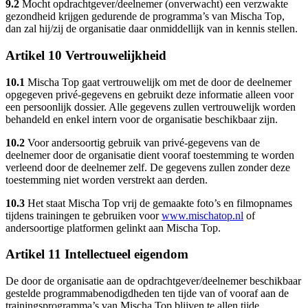
9.2
Mocht opdrachtgever/deelnemer (onverwacht) een verzwakte
gezondheid krijgen gedurende de programma’s van Mischa Top,
dan zal hij/zij de organisatie daar onmiddellijk van in kennis stellen.
Artikel 10 Vertrouwelijkheid
10.1
Mischa Top gaat vertrouwelijk om met de door de deelnemer
opgegeven privé-gegevens en gebruikt deze informatie alleen voor
een persoonlijk dossier. Alle gegevens zullen vertrouwelijk worden
behandeld en enkel intern voor de organisatie beschikbaar zijn.
10.2
Voor andersoortig gebruik van privé-gegevens van de
deelnemer door de organisatie dient vooraf toestemming te worden
verleend door de deelnemer zelf. De gegevens zullen zonder deze
toestemming niet worden verstrekt aan derden.
10.3
Het staat Mischa Top vrij de gemaakte foto’s en filmopnames
tijdens trainingen te gebruiken voor
www.mischatop.nl
of
andersoortige platformen gelinkt aan Mischa Top.
Artikel 11 Intellectueel eigendom
De door de organisatie aan de opdrachtgever/deelnemer beschikbaar
gestelde programmabenodigdheden ten tijde van of vooraf aan de
trainingsprogramma’s van Mischa Top blijven te allen tijde